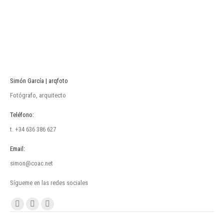
Simón García | arqfoto
Fotógrafo, arquitecto
Teléfono:
t. +34 636 386 627
Email:
simon@coac.net
Sígueme en las redes sociales
Encuéntranos en:
Facebook
Linkedin
Instagram
page
page
page