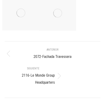
Navegación
ANTERIOR
entre
Álbum
2072-Fachada Travessera
anterior:
álbumes
SIGUIENTE
2116-Le Monde Group
Álbum
Headquarters
siguiente: