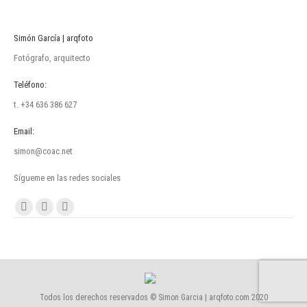
Simón García | arqfoto
Fotógrafo, arquitecto
Teléfono:
t. +34 636 386 627
Email:
simon@coac.net
Sígueme en las redes sociales
Encuéntranos en:
Facebook
Linkedin
Instagram
page
page
page
opens
opens
opens
in
in
in
new
new
new
Todos los derechos reservados © Simon Garcia | arqfoto.com 2020
window
window
window