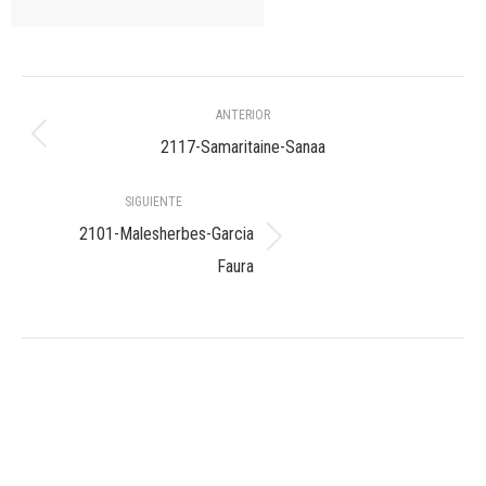
Navegación
ANTERIOR
entre
Álbum
2117-Samaritaine-Sanaa
anterior:
álbumes
SIGUIENTE
2101-Malesherbes-Garcia
Álbum
Faura
siguiente: