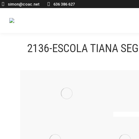
simon@coac.net
636 386 627
2136-ESCOLA TIANA SE