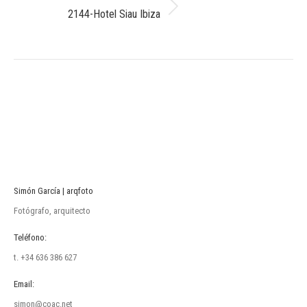
Álbum
2144-Hotel Siau Ibiza
siguiente:
Simón García | arqfoto
Fotógrafo, arquitecto
Teléfono:
t. +34 636 386 627
Email:
simon@coac.net