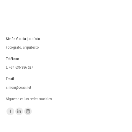
Simón García | arqfoto
Fotógrafo, arquitecto
Teléfono:
t. +34 636 386 627
Email:
simon@coac.net
Sígueme en las redes sociales
Encuéntranos en:
Facebook
Linkedin
Instagram
page
page
page
opens
opens
opens