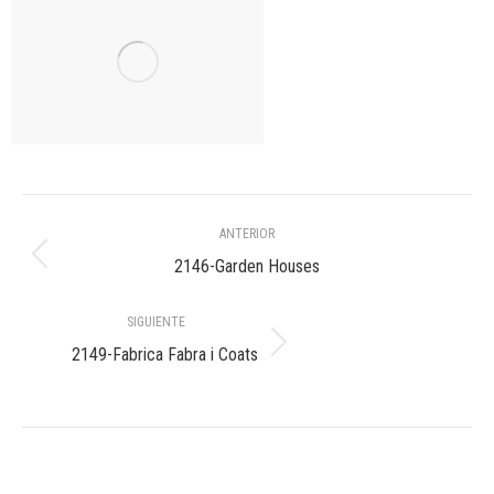
Navegación
ANTERIOR
entre
Álbum
2146-Garden Houses
anterior:
álbumes
SIGUIENTE
Álbum
2149-Fabrica Fabra i Coats
siguiente: