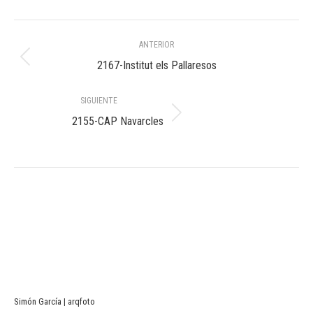
Navegación
ANTERIOR
entre
Álbum
2167-Institut els Pallaresos
anterior:
álbumes
SIGUIENTE
Álbum
2155-CAP Navarcles
siguiente:
Simón García | arqfoto