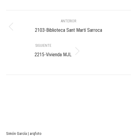
Navegación
ANTERIOR
entre
Álbum
2103-Biblioteca Sant Martí Sarroca
anterior:
álbumes
SIGUIENTE
Álbum
2215-Vivienda MJL
siguiente:
Simón García | arqfoto