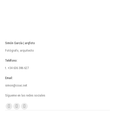
Simón García | arqfoto
Fotógrafo, arquitecto
Teléfono:
t. +34 636 386 627
Email:
simon@coac.net
Sígueme en las redes sociales
Encuéntranos en:
Facebook
Linkedin
Instagram