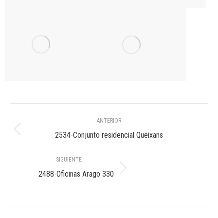
Navegación
ANTERIOR
entre
Álbum
2534-Conjunto residencial Queixans
anterior:
álbumes
SIGUIENTE
Álbum
2488-Oficinas Arago 330
siguiente: