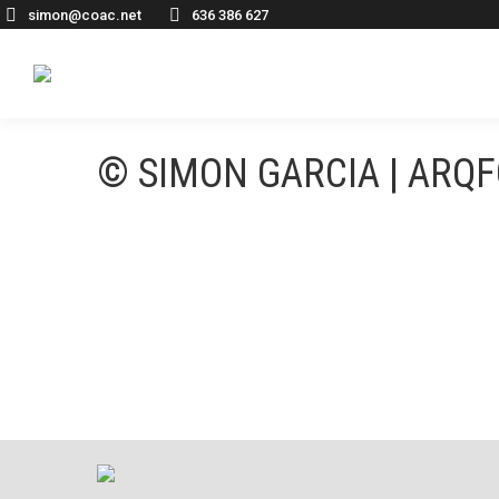
simon@coac.net
636 386 627
© SIMON GARCIA | ARQ