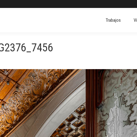
Trabajos
V
Trabajos
V
G2376_7456