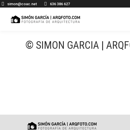
simon@coac.net
636 386 627
© SIMON GARCIA | ARQ