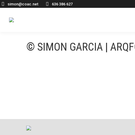
simon@coac.net
636 386 627
© SIMON GARCIA | ARQ