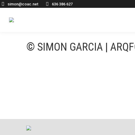
simon@coac.net
636 386 627
© SIMON GARCIA | ARQ