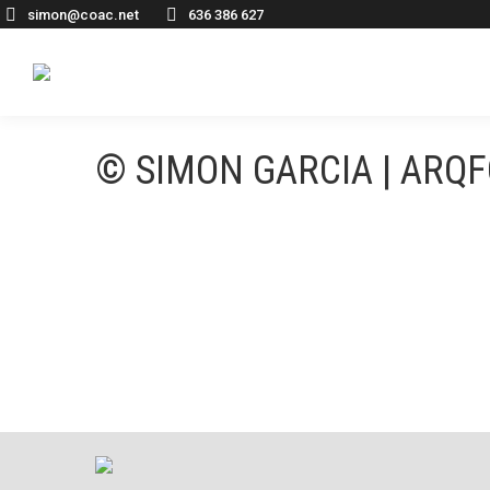
simon@coac.net
636 386 627
© SIMON GARCIA | ARQ