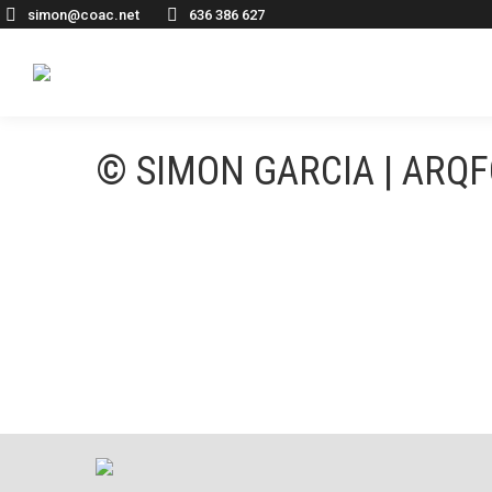
simon@coac.net
636 386 627
© SIMON GARCIA | ARQ