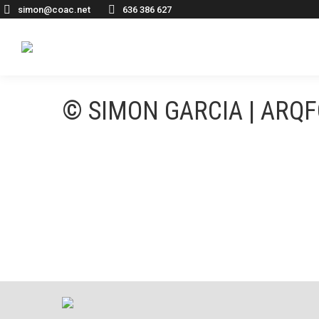
simon@coac.net
636 386 627
© SIMON GARCIA | ARQ