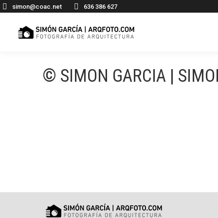
simon@coac.net
636 386 627
© SIMON GARCIA | SIM