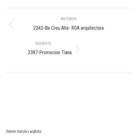
Navegación
ANTERIOR
entre
Álbum
2342-Illa Creu Alta- ROA arquitectura
anterior:
álbumes
SIGUIENTE
Álbum
2387-Promocion Tiana
siguiente:
Simón García | arqfoto