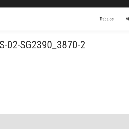
Trabajos
V
Trabajos
V
S-02-SG2390_3870-2