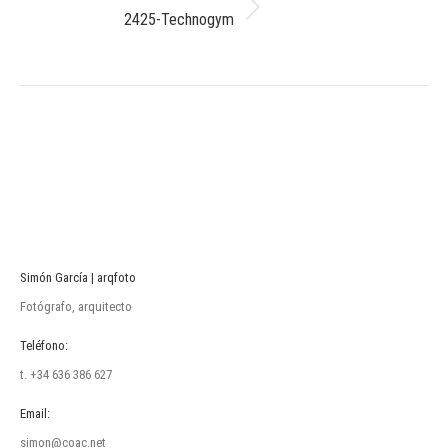
Álbum
2425-Technogym
siguiente:
Simón García | arqfoto
Fotógrafo, arquitecto
Teléfono:
t. +34 636 386 627
Email:
simon@coac.net