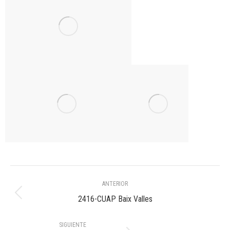
Navegación
ANTERIOR
entre
Álbum
2416-CUAP Baix Valles
anterior:
álbumes
SIGUIENTE