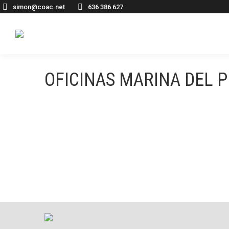
simon@coac.net
636 386 627
OFICINAS MARINA DEL P