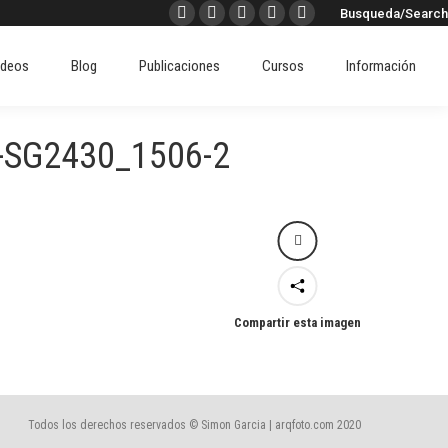
Buscar:
Busqueda/Search
Facebook
X
Instagram
Pinterest
Linkedin
ideos
Blog
Publicaciones
Cursos
Información
page
page
page
page
page
ideos
Blog
Publicaciones
Cursos
Información
opens
opens
opens
opens
opens
in
in
in
in
in
new
new
new
new
new
-SG2430_1506-2
window
window
window
window
window
Compartir esta imagen
Todos los derechos reservados © Simon Garcia | arqfoto.com 2020