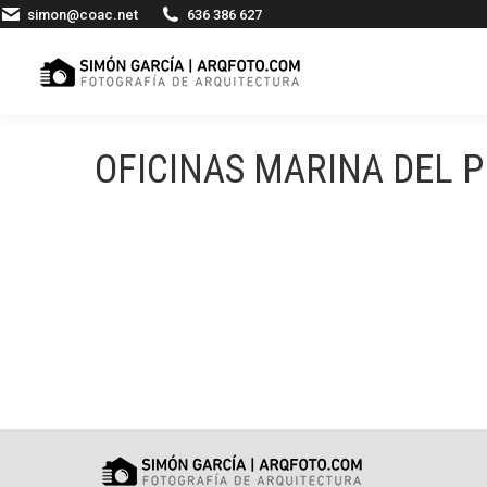
simon@coac.net
636 386 627
OFICINAS MARINA DEL P