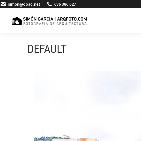
simon@coac.net
636 386 627
DEFAULT