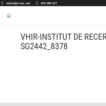
simon@coac.net
636 386 627
VHIR-INSTITUT DE RECE
SG2442_8378