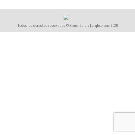
Todos los derechos reservados © Simon Garcia | arqfoto.com 2020