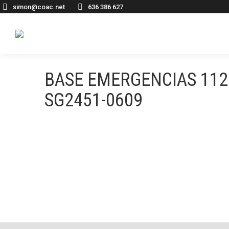
simon@coac.net
636 386 627
BASE EMERGENCIAS 112
SG2451-0609