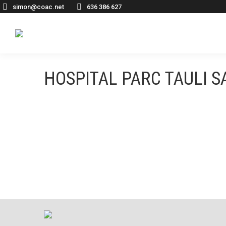
simon@coac.net
636 386 627
HOSPITAL PARC TAULI 