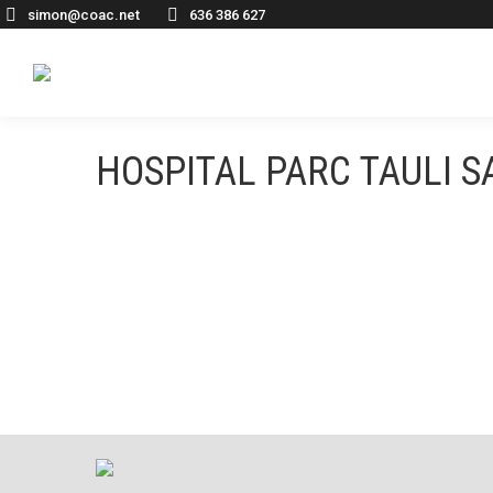
simon@coac.net
636 386 627
HOSPITAL PARC TAULI 