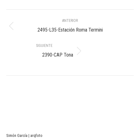
Navegación
ANTERIOR
entre
Álbum
2495-L35-Estación Roma Termini
anterior:
álbumes
SIGUIENTE
Álbum
2390-CAP Tona
siguiente:
Simón García | arqfoto