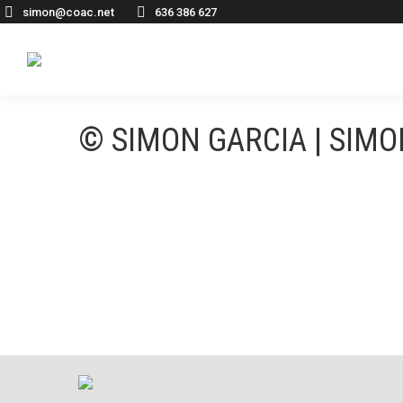
simon@coac.net
636 386 627
© SIMON GARCIA | SIM