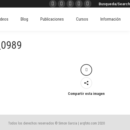
Buscar:
Busqueda/Search
Facebook
X
Instagram
Pinterest
Linkedin
ideos
Blog
Publicaciones
Cursos
Información
page
page
page
page
page
ideos
Blog
Publicaciones
Cursos
Información
opens
opens
opens
opens
opens
in
in
in
in
in
new
new
new
new
new
_0989
window
window
window
window
window
Compartir esta imagen
Todos los derechos reservados © Simon Garcia | arqfoto.com 2020