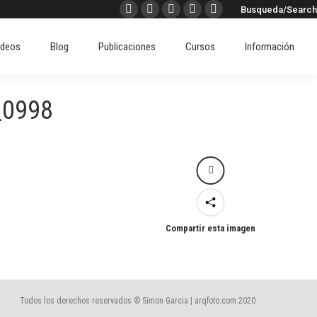
Buscar:
Busqueda/Search
Facebook
X
Instagram
Pinterest
Linkedin
ideos
Blog
Publicaciones
Cursos
Información
page
page
page
page
page
ideos
Blog
Publicaciones
Cursos
Información
opens
opens
opens
opens
opens
in
in
in
in
in
new
new
new
new
new
_0998
window
window
window
window
window
Compartir esta imagen
Todos los derechos reservados © Simon Garcia | arqfoto.com 2020