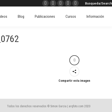
Buscar:
Busqueda/Search
Facebook
X
Instagram
Pinterest
Linkedin
ideos
Blog
Publicaciones
Cursos
Información
page
page
page
page
page
ideos
Blog
Publicaciones
Cursos
Información
opens
opens
opens
opens
opens
in
in
in
in
in
new
new
new
new
new
_0762
window
window
window
window
window
Compartir esta imagen
Todos los derechos reservados © Simon Garcia | arqfoto.com 2020