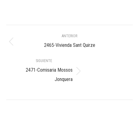
Navegación
ANTERIOR
entre
Álbum
2465-Vivienda Sant Quirze
anterior:
álbumes
SIGUIENTE
2471-Comisaria Mossos
Álbum
Jonquera
siguiente: