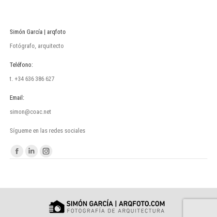
Simón García | arqfoto
Fotógrafo, arquitecto
Teléfono:
t. +34 636 386 627
Email:
simon@coac.net
Sígueme en las redes sociales
Encuéntranos en:
Facebook
Linkedin
Instagram
page
page
page
opens
opens
opens
in
in
in
new
new
new