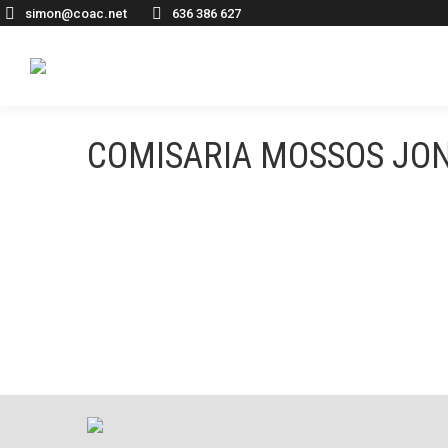
simon@coac.net
636 386 627
COMISARIA MOSSOS JON