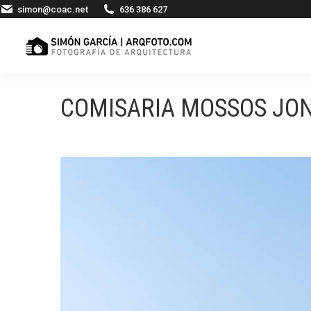
simon@coac.net
636 386 627
COMISARIA MOSSOS JON