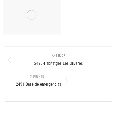
Navegación
ANTERIOR
entre
Álbum
2493-Habitatges Les Oliveres
anterior:
álbumes
SIGUIENTE
Álbum
2451-Base de emergencias
siguiente: