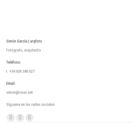
Simón García | arqfoto
Fotógrafo, arquitecto
Teléfono:
t. +34 636 386 627
Email:
simon@coac.net
Sígueme en las redes sociales
Encuéntranos en:
Facebook
Linkedin
Instagram
page
page
page
opens
opens
opens