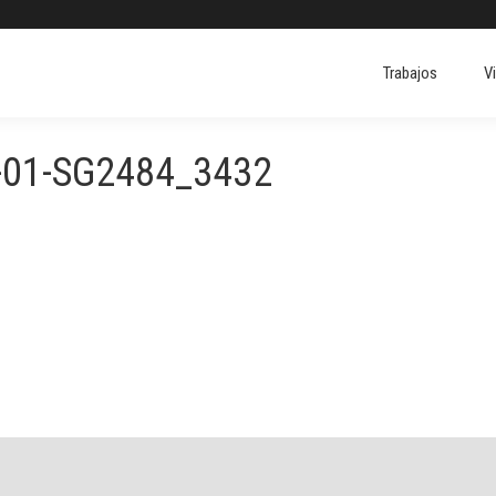
Trabajos
V
Trabajos
V
-01-SG2484_3432