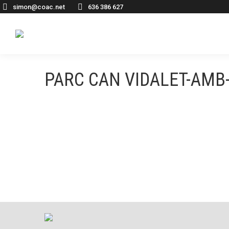
simon@coac.net
636 386 627
PARC CAN VIDALET-AMB