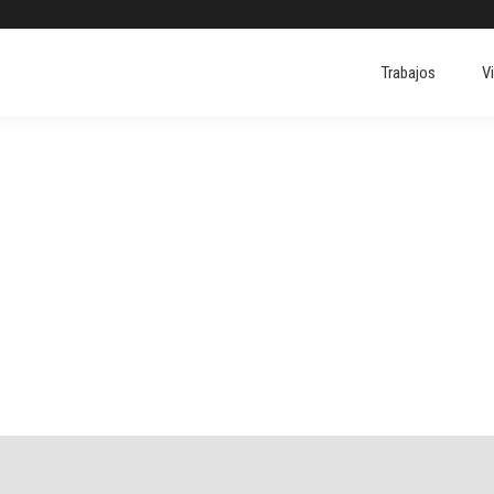
Trabajos
V
Trabajos
V