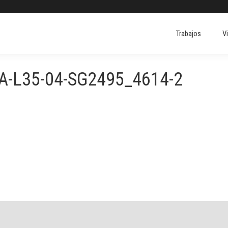
Trabajos
V
Trabajos
V
-L35-04-SG2495_4614-2