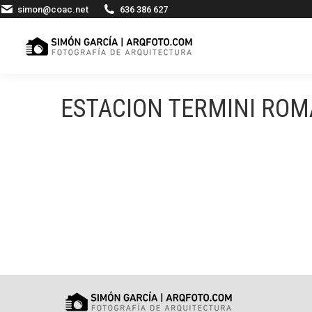
simon@coac.net
636 386 627
ESTACION TERMINI ROMA