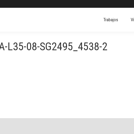
Trabajos
V
Trabajos
V
-L35-08-SG2495_4538-2