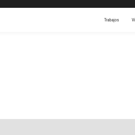
Trabajos
V
Trabajos
V