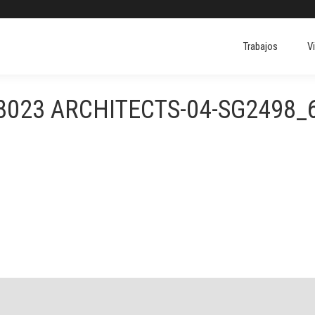
Trabajos
V
Trabajos
V
8023 ARCHITECTS-04-SG2498_