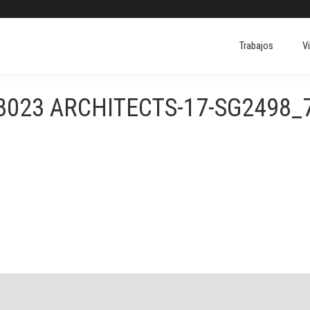
Trabajos
V
Trabajos
V
8023 ARCHITECTS-17-SG2498_