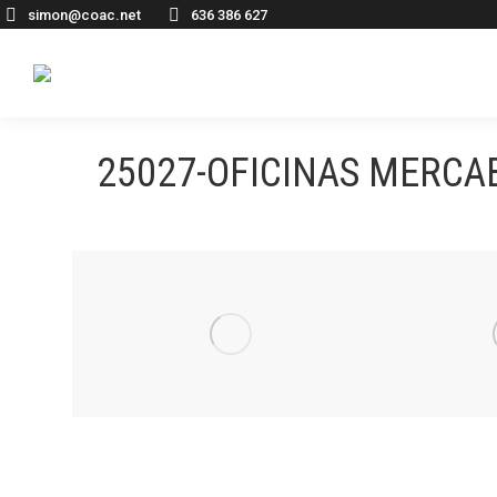
simon@coac.net
636 386 627
25027-OFICINAS MERC