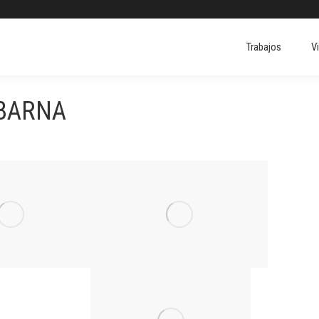
Trabajos
V
Trabajos
V
ABARNA