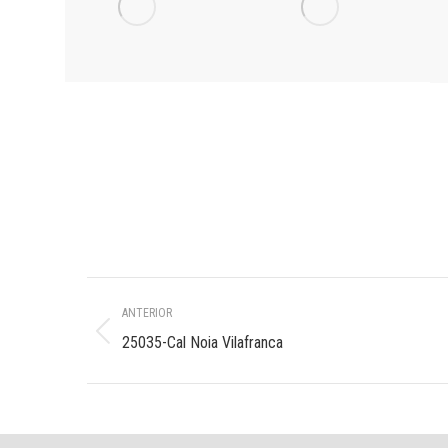
Navegación
ANTERIOR
entre
Álbum
25035-Cal Noia Vilafranca
anterior:
álbumes