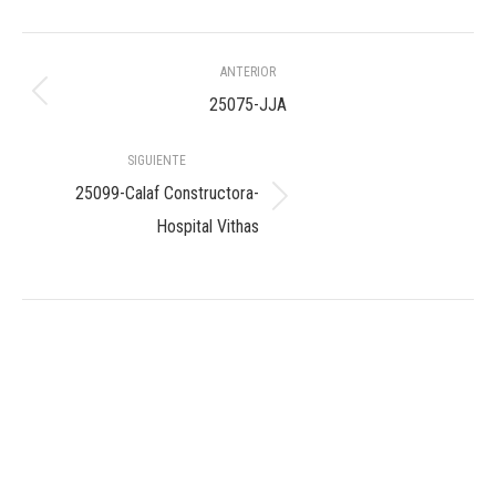
Navegación
ANTERIOR
entre
Álbum
25075-JJA
anterior:
álbumes
SIGUIENTE
25099-Calaf Constructora-
Álbum
Hospital Vithas
siguiente: