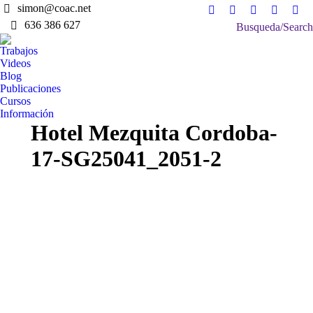
simon@coac.net
Facebook
X
Instagram
Pinterest
Lin
636 386 627
Buscar:
Busqueda/Search
page
page
page
page
pag
opens
opens
opens
opens
ope
Trabajos
in
in
in
in
in
Videos
Blog
new
new
new
new
ne
Publicaciones
window
window
window
window
win
Cursos
Información
Hotel Mezquita Cordoba-
17-SG25041_2051-2