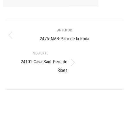
Navegación
ANTERIOR
entre
Álbum
2475-AMB-Parc de la Roda
anterior:
álbumes
SIGUIENTE
24101-Casa Sant Pere de
Álbum
Ribes
siguiente: