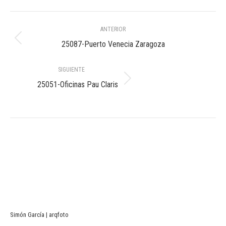
Navegación
ANTERIOR
entre
Álbum
25087-Puerto Venecia Zaragoza
anterior:
álbumes
SIGUIENTE
Álbum
25051-Oficinas Pau Claris
siguiente:
Simón García | arqfoto