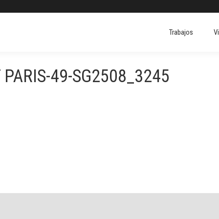
Trabajos
V
Trabajos
V
 PARIS-49-SG2508_3245