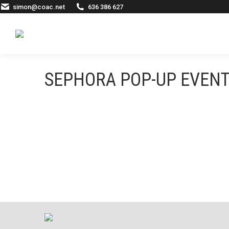
simon@coac.net
636 386 627
SEPHORA POP-UP EVENT